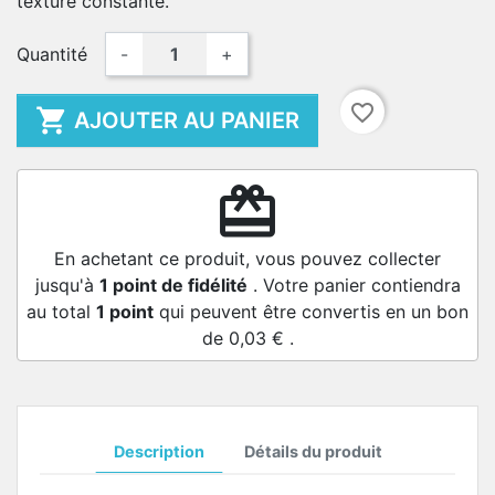
texture constante.
Quantité
-
+
favorite_border

AJOUTER AU PANIER
redeem
En achetant ce produit, vous pouvez collecter
jusqu'à
1
point de fidélité
. Votre panier contiendra
au total
1
point
qui peuvent être convertis en un bon
de
0,03 €
.
Description
Détails du produit