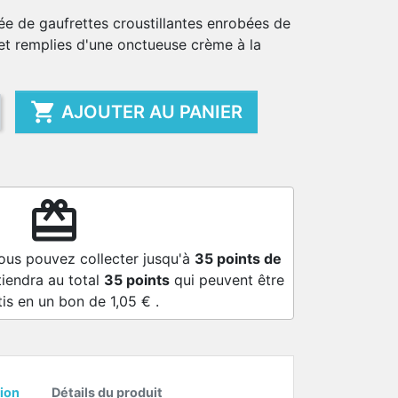
ée de gaufrettes croustillantes enrobées de
, et remplies d'une onctueuse crème à la

AJOUTER AU PANIER
redeem
vous pouvez collecter jusqu'à
35
points de
tiendra au total
35
points
qui peuvent être
tis en un bon de
1,05 €
.
ion
Détails du produit