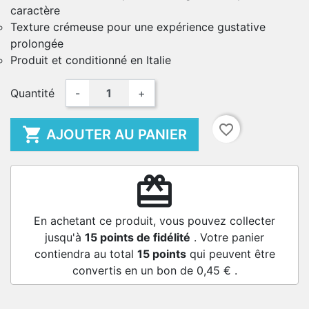
caractère
Texture crémeuse pour une expérience gustative
prolongée
Produit et conditionné en Italie
Quantité
-
+
favorite_border

AJOUTER AU PANIER
redeem
En achetant ce produit, vous pouvez collecter
jusqu'à
15
points de fidélité
. Votre panier
contiendra au total
15
points
qui peuvent être
convertis en un bon de
0,45 €
.