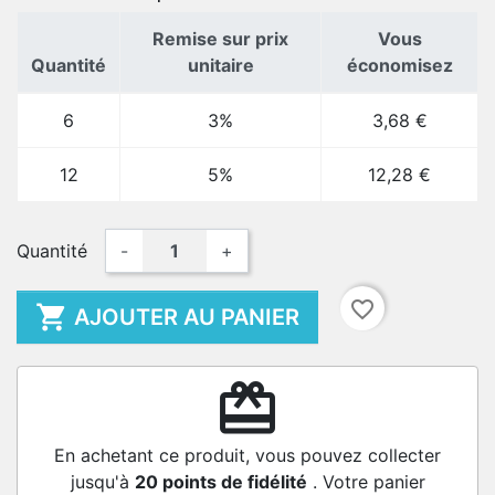
Remise sur prix
Vous
Quantité
unitaire
économisez
6
3%
3,68 €
12
5%
12,28 €
Quantité
-
+
favorite_border

AJOUTER AU PANIER
redeem
En achetant ce produit, vous pouvez collecter
jusqu'à
20
points de fidélité
. Votre panier