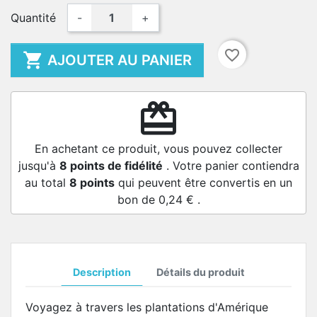
Quantité
-
+
favorite_border

AJOUTER AU PANIER
redeem
En achetant ce produit, vous pouvez collecter
jusqu'à
8
points de fidélité
. Votre panier contiendra
au total
8
points
qui peuvent être convertis en un
bon de
0,24 €
.
Description
Détails du produit
Voyagez à travers les plantations d'Amérique