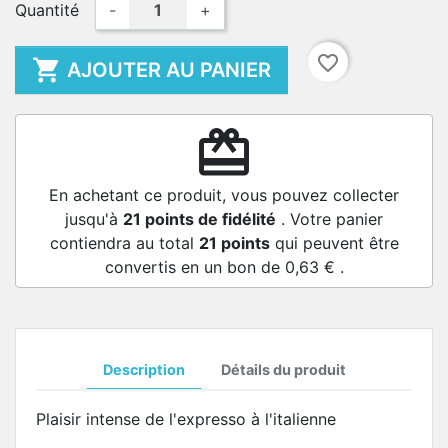
Quantité
-
+
favorite_border

AJOUTER AU PANIER
redeem
En achetant ce produit, vous pouvez collecter
jusqu'à
21
points de fidélité
. Votre panier
contiendra au total
21
points
qui peuvent être
convertis en un bon de
0,63 €
.
Description
Détails du produit
Plaisir intense de l'expresso à l'italienne