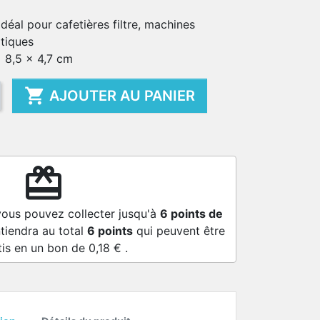
idéal pour cafetières filtre, machines
tiques
x 8,5 x 4,7 cm

AJOUTER AU PANIER
redeem
vous pouvez collecter jusqu'à
6
points de
tiendra au total
6
points
qui peuvent être
tis en un bon de
0,18 €
.