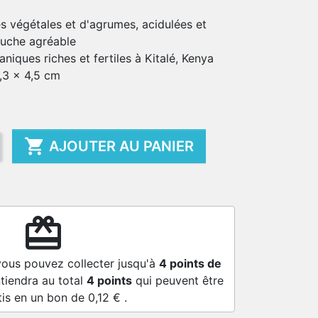
s végétales et d'agrumes, acidulées et
ouche agréable
aniques riches et fertiles à Kitalé, Kenya
,3 x 4,5 cm

AJOUTER AU PANIER
redeem
vous pouvez collecter jusqu'à
4
points de
tiendra au total
4
points
qui peuvent être
tis en un bon de
0,12 €
.