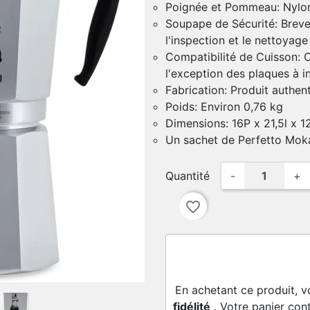
Poignée et Pommeau: Nylon
Soupape de Sécurité: Breveté
l'inspection et le nettoyage
Compatibilité de Cuisson: C
l'exception des plaques à i
Fabrication: Produit authen
Poids: Environ 0,76 kg
Dimensions: 16P x 21,5l x 
Un sachet de Perfetto Moka
Quantité
-
+
favorite_border
En achetant ce produit, v
fidélité
. Votre panier con