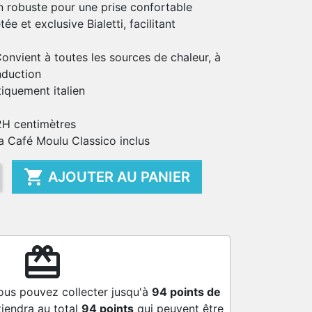
 robuste pour une prise confortable
e et exclusive Bialetti, facilitant
onvient à toutes les sources de chaleur, à
nduction
tiquement italien
12H centimètres
 Café Moulu Classico inclus

AJOUTER AU PANIER
redeem
ous pouvez collecter jusqu'à
94
points de
tiendra au total
94
points
qui peuvent être