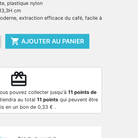
te, plastique nylon
x 13,3H cm
oderne, extraction efficace du café, facile à

AJOUTER AU PANIER
redeem
vous pouvez collecter jusqu'à
11
points de
tiendra au total
11
points
qui peuvent être
is en un bon de
0,33 €
.