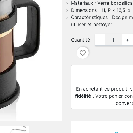
Matériaux : Verre borosilica
Dimensions : 11,1P x 16,5l 
Caractéristiques : Design m
utiliser et nettoyer
Quantité
-
+
favorite_border
En achetant ce produit, 
fidélité
. Votre panier con
convert