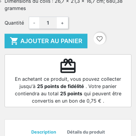
Dimensions du colis : 26,7 x 21,3 x 16,7 cm; 680,38
grammes
Quantité
-
+
favorite_border

AJOUTER AU PANIER
redeem
En achetant ce produit, vous pouvez collecter
jusqu'à
25
points de fidélité
. Votre panier
contiendra au total
25
points
qui peuvent être
convertis en un bon de
0,75 €
.
Description
Détails du produit