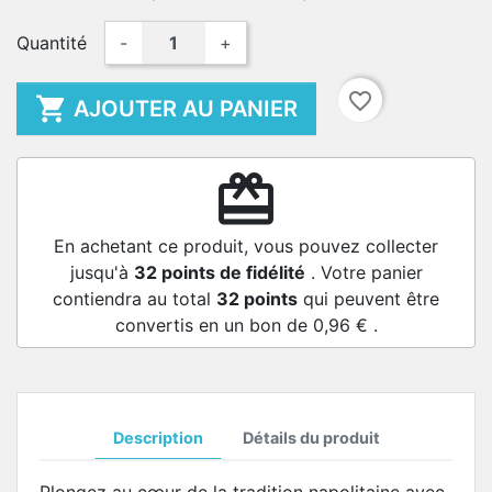
Quantité
-
+
favorite_border

AJOUTER AU PANIER
redeem
En achetant ce produit, vous pouvez collecter
jusqu'à
32
points de fidélité
. Votre panier
contiendra au total
32
points
qui peuvent être
convertis en un bon de
0,96 €
.
Description
Détails du produit