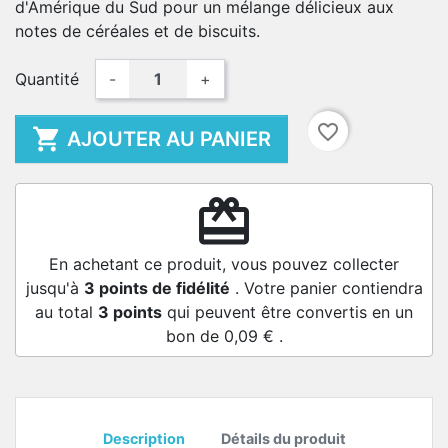
d'Amérique du Sud pour un mélange délicieux aux
notes de céréales et de biscuits.
Quantité
-
+
favorite_border

AJOUTER AU PANIER
redeem
En achetant ce produit, vous pouvez collecter
jusqu'à
3
points de fidélité
. Votre panier contiendra
au total
3
points
qui peuvent être convertis en un
bon de
0,09 €
.
Description
Détails du produit