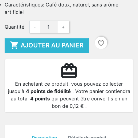
Caractéristiques: Café doux, naturel, sans arôme
artificiel
Quantité
-
+
favorite_border

AJOUTER AU PANIER
redeem
En achetant ce produit, vous pouvez collecter
jusqu'à
4
points de fidélité
. Votre panier contiendra
au total
4
points
qui peuvent être convertis en un
bon de
0,12 €
.
Description
Détails du produit