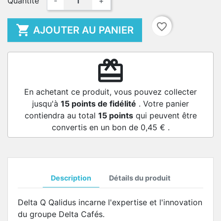
Quantité
-
+
favorite_border

AJOUTER AU PANIER
redeem
En achetant ce produit, vous pouvez collecter
jusqu'à
15
points de fidélité
. Votre panier
contiendra au total
15
points
qui peuvent être
convertis en un bon de
0,45 €
.
Description
Détails du produit
Delta Q Qalidus incarne l'expertise et l'innovation
du groupe Delta Cafés.