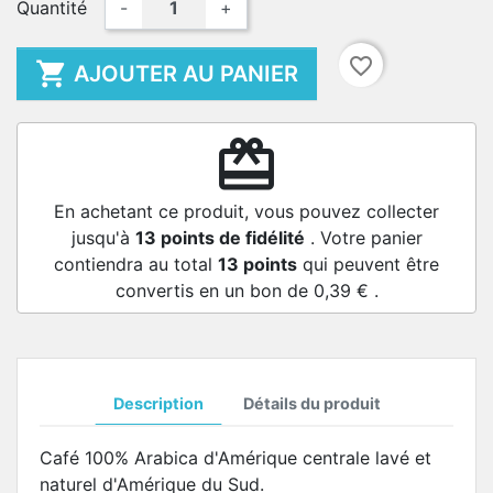
Quantité
-
+
favorite_border

AJOUTER AU PANIER
redeem
En achetant ce produit, vous pouvez collecter
jusqu'à
13
points de fidélité
. Votre panier
contiendra au total
13
points
qui peuvent être
convertis en un bon de
0,39 €
.
Description
Détails du produit
Café 100% Arabica d'Amérique centrale lavé et
naturel d'Amérique du Sud.