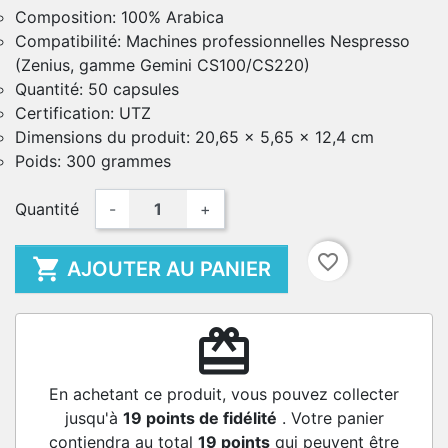
Composition: 100% Arabica
Compatibilité: Machines professionnelles Nespresso
(Zenius, gamme Gemini CS100/CS220)
Quantité: 50 capsules
Certification: UTZ
Dimensions du produit: 20,65 x 5,65 x 12,4 cm
Poids: 300 grammes
Quantité
-
+
favorite_border

AJOUTER AU PANIER
redeem
En achetant ce produit, vous pouvez collecter
jusqu'à
19
points de fidélité
. Votre panier
contiendra au total
19
points
qui peuvent être