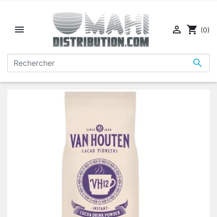


shopping_cart
(0)
