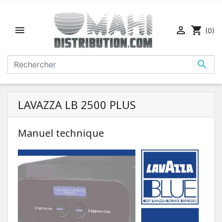


shopping_cart
(0)

LAVAZZA LB 2500 PLUS
Manuel technique