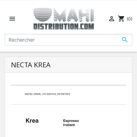


shopping_cart
(0)

NECTA KREA