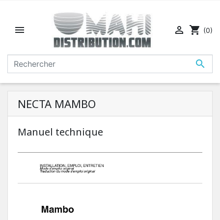


shopping_cart
(0)

NECTA MAMBO
Manuel technique