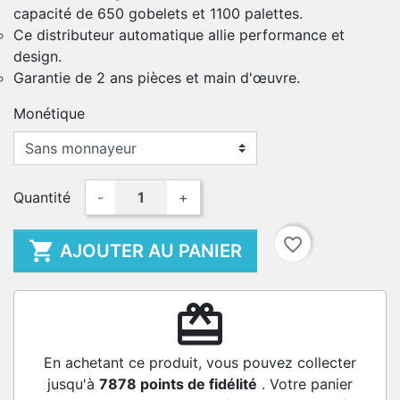
capacité de 650 gobelets et 1100 palettes.
Ce distributeur automatique allie performance et
design.
Garantie de 2 ans pièces et main d'œuvre.
Monétique
Quantité
-
+
favorite_border

AJOUTER AU PANIER
redeem
En achetant ce produit, vous pouvez collecter
jusqu'à
7878
points de fidélité
. Votre panier