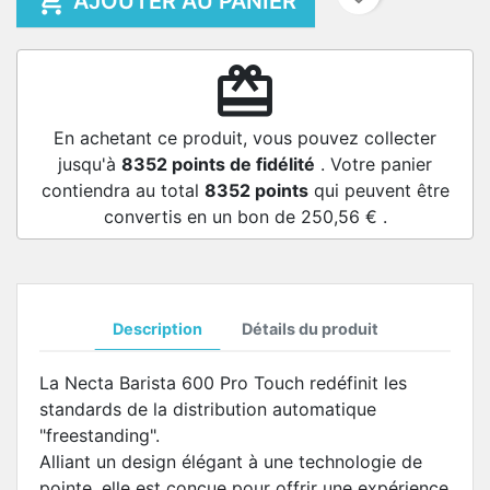

AJOUTER AU PANIER
redeem
En achetant ce produit, vous pouvez collecter
jusqu'à
8352
points de fidélité
. Votre panier
contiendra au total
8352
points
qui peuvent être
convertis en un bon de
250,56 €
.
Description
Détails du produit
La Necta Barista 600 Pro Touch redéfinit les
standards de la distribution automatique
"freestanding".
Alliant un design élégant à une technologie de
pointe, elle est conçue pour offrir une expérience