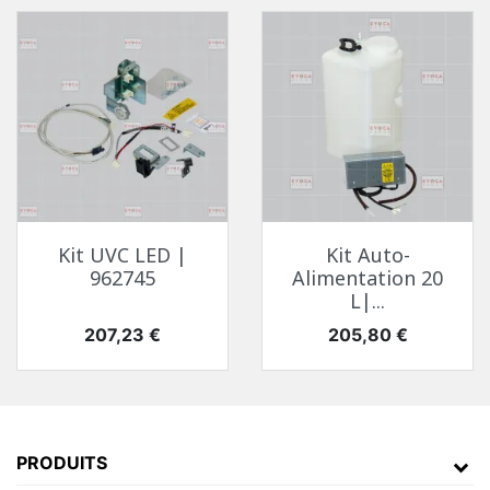
Kit UVC LED |
Kit Auto-
962745
Alimentation 20
L|...
Prix
Prix
207,23 €
205,80 €
PRODUITS