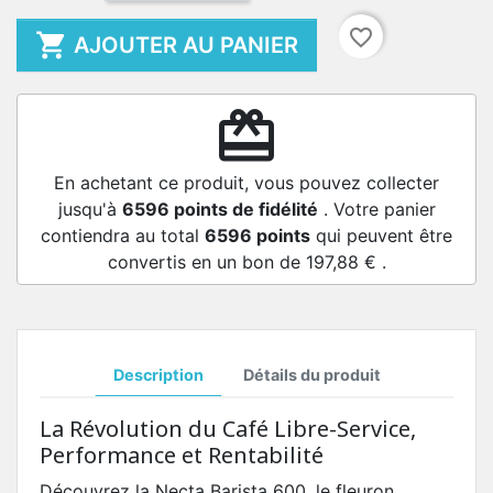
favorite_border

AJOUTER AU PANIER
redeem
En achetant ce produit, vous pouvez collecter
jusqu'à
6596
points de fidélité
. Votre panier
contiendra au total
6596
points
qui peuvent être
convertis en un bon de
197,88 €
.
Description
Détails du produit
La Révolution du Café Libre-Service,
Performance et Rentabilité
Découvrez la Necta Barista 600, le fleuron