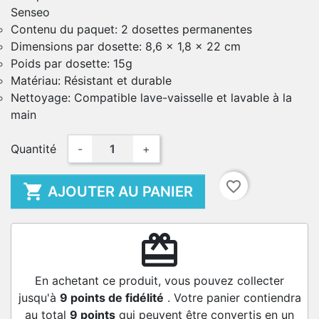
Senseo
Contenu du paquet: 2 dosettes permanentes
Dimensions par dosette: 8,6 x 1,8 x 22 cm
Poids par dosette: 15g
Matériau: Résistant et durable
Nettoyage: Compatible lave-vaisselle et lavable à la
main
Quantité
-
+
favorite_border

AJOUTER AU PANIER
redeem
En achetant ce produit, vous pouvez collecter
jusqu'à
9
points de fidélité
. Votre panier contiendra
au total
9
points
qui peuvent être convertis en un