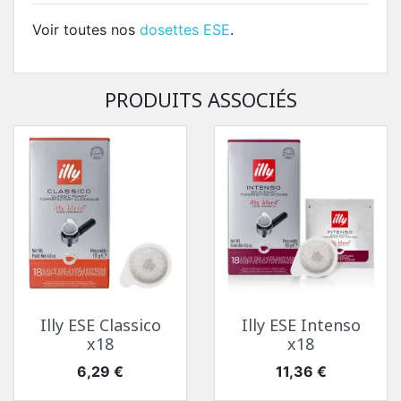
Voir toutes nos
dosettes ESE
.
PRODUITS ASSOCIÉS
Illy ESE Classico
Illy ESE Intenso
x18
x18
Prix
Prix
6,29 €
11,36 €