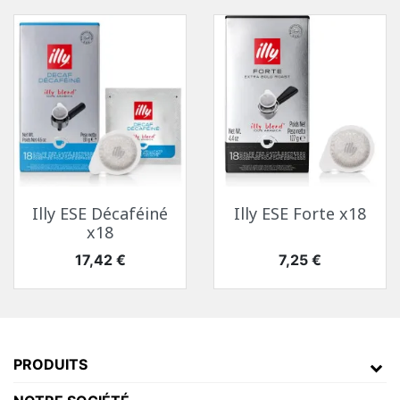
Illy ESE Décaféiné
Illy ESE Forte x18
x18
Prix
Prix
17,42 €
7,25 €
PRODUITS