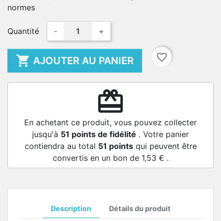
normes
Quantité
-
+
favorite_border

AJOUTER AU PANIER
redeem
En achetant ce produit, vous pouvez collecter
jusqu'à
51
points de fidélité
. Votre panier
contiendra au total
51
points
qui peuvent être
convertis en un bon de
1,53 €
.
Description
Détails du produit