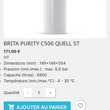
BRITA PURITY C500 QUELL ST
171,00 €
HT
Dimensions (mm) : 149x149x554
Pression (min./max.) : max. 8.6 bar
Capacité (litres) : 6800
Température (min./max.°C) : 4 - 30 °C
Quantité
-
+
favorite_border

AJOUTER AU PANIER