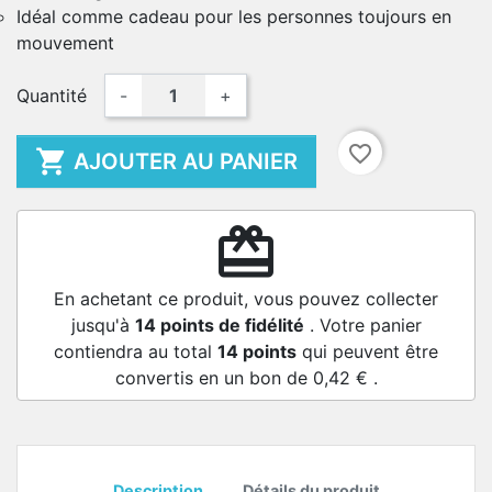
Idéal comme cadeau pour les personnes toujours en
mouvement
Quantité
-
+
favorite_border

AJOUTER AU PANIER
redeem
En achetant ce produit, vous pouvez collecter
jusqu'à
14
points de fidélité
. Votre panier
contiendra au total
14
points
qui peuvent être
convertis en un bon de
0,42 €
.
Description
Détails du produit