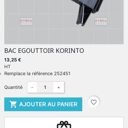
BAC EGOUTTOIR KORINTO
13,25 €
HT
Remplace la référence 252451
Quantité
-
+
favorite_border

AJOUTER AU PANIER