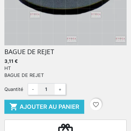
BAGUE DE REJET
3,11 €
HT
BAGUE DE REJET
Quantité
-
+
favorite_border

AJOUTER AU PANIER