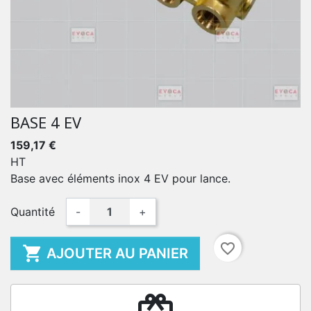
BASE 4 EV
159,17 €
HT
Base avec éléments inox 4 EV pour lance.
Quantité
-
+
favorite_border

AJOUTER AU PANIER