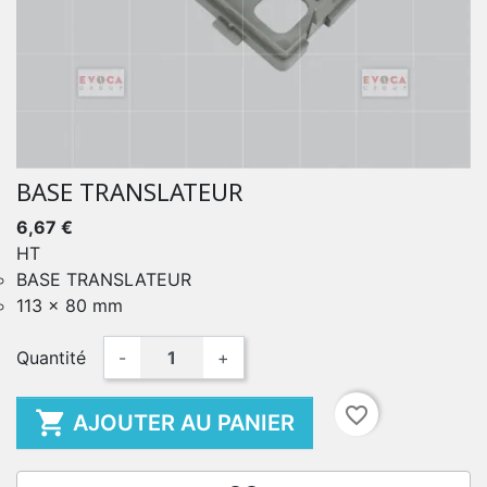
BASE TRANSLATEUR
6,67 €
HT
BASE TRANSLATEUR
113 x 80 mm
Quantité
-
+
favorite_border

AJOUTER AU PANIER