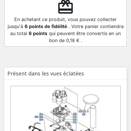
redeem
En achetant ce produit, vous pouvez collecter
jusqu'à
6
points de fidélité
. Votre panier contiendra
au total
6
points
qui peuvent être convertis en un
bon de
0,18 €
.
Présent dans les vues éclatées