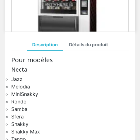
Description
Détails du produit
Toutes Pièces Détachées Necta Samba
Pour modèles
Pièces Détachées Distributeur Automatique
Necta
Jazz
Melodia
MiniSnakky
Rondo
Samba
Sfera
Snakky
Snakky Max
Tango