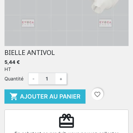
BIELLE ANTIVOL
5,44 €
HT
Quantité
-
+
favorite_border

AJOUTER AU PANIER
redeem