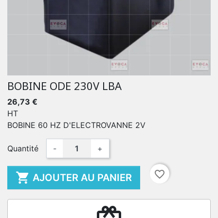
BOBINE ODE 230V LBA
26,73 €
HT
BOBINE 60 HZ D'ELECTROVANNE 2V
Quantité
-
+
favorite_border

AJOUTER AU PANIER