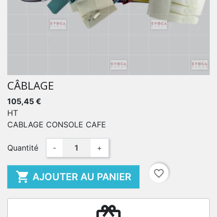
CÂBLAGE
105,45 €
HT
CABLAGE CONSOLE CAFE
Quantité
-
+
favorite_border

AJOUTER AU PANIER