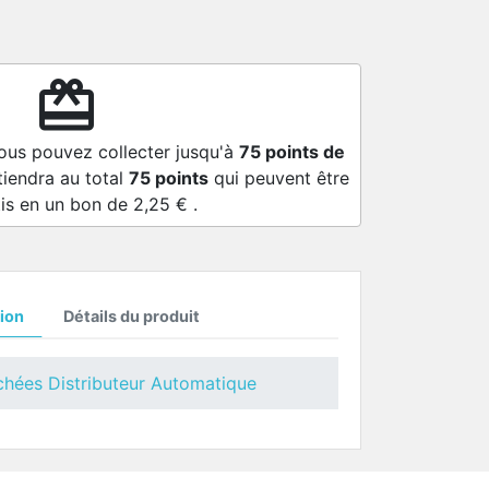
redeem
vous pouvez collecter jusqu'à
75
points de
tiendra au total
75
points
qui peuvent être
is en un bon de
2,25 €
.
ion
Détails du produit
chées Distributeur Automatique