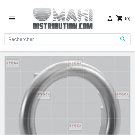


shopping_cart
(0)
