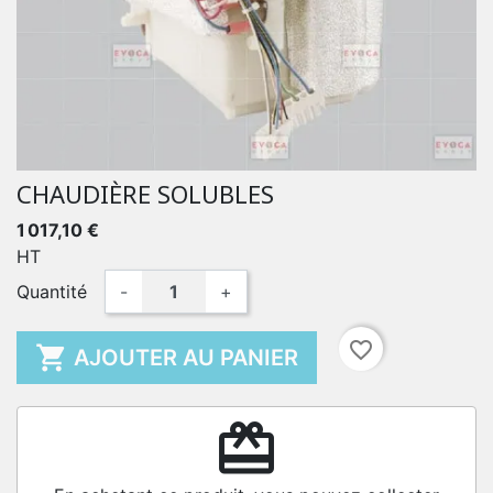
CHAUDIÈRE SOLUBLES
1 017,10 €
HT
Quantité
-
+
favorite_border

AJOUTER AU PANIER
redeem