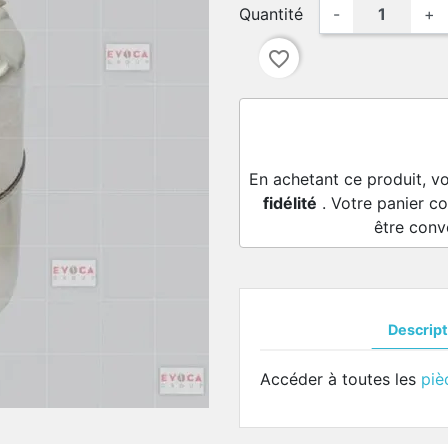
Quantité
-
+
favorite_border
En achetant ce produit, v
fidélité
. Votre panier co
être conv
Descript
Accéder à toutes les
piè