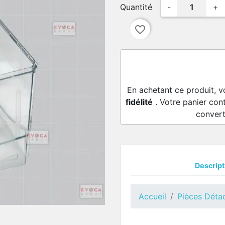
Quantité
-
+
favorite_border
En achetant ce produit, v
fidélité
. Votre panier con
convert
Descript
Accueil
Pièces Déta