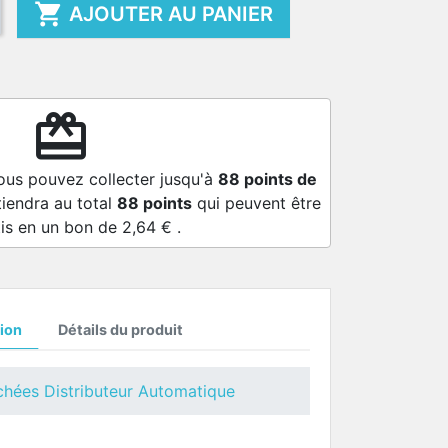

AJOUTER AU PANIER
redeem
ous pouvez collecter jusqu'à
88
points de
tiendra au total
88
points
qui peuvent être
is en un bon de
2,64 €
.
ion
Détails du produit
chées Distributeur Automatique