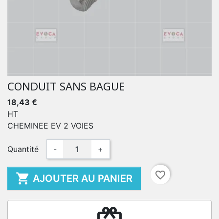
CONDUIT SANS BAGUE
18,43 €
HT
CHEMINEE EV 2 VOIES
Quantité
-
+
favorite_border

AJOUTER AU PANIER