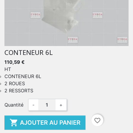
CONTENEUR 6L
110,59 €
HT
CONTENEUR 6L
2 ROUES
2 RESSORTS
Quantité
-
+
favorite_border

AJOUTER AU PANIER