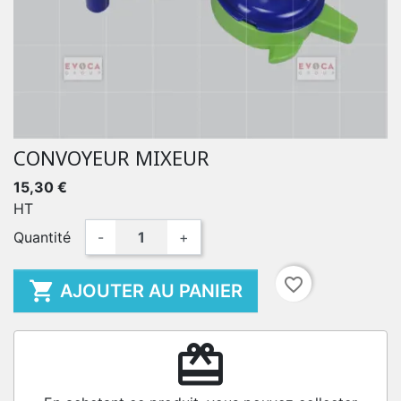
CONVOYEUR MIXEUR
15,30 €
HT
Quantité
-
+
favorite_border

AJOUTER AU PANIER
redeem