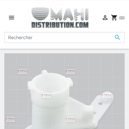


shopping_cart
(0)
