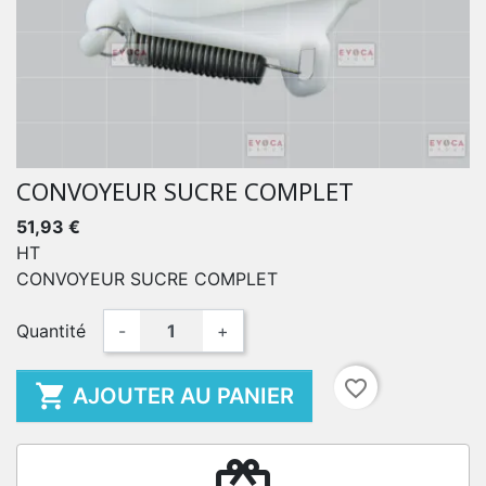
CONVOYEUR SUCRE COMPLET
51,93 €
HT
CONVOYEUR SUCRE COMPLET
Quantité
-
+
favorite_border

AJOUTER AU PANIER