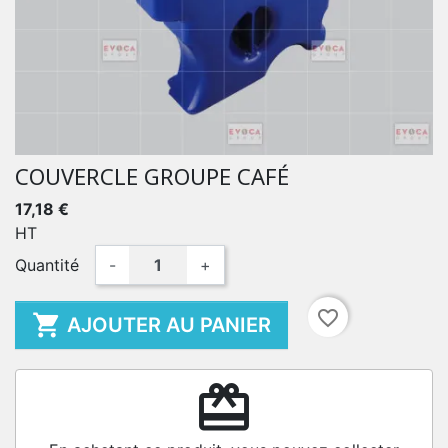
COUVERCLE GROUPE CAFÉ
17,18 €
HT
Quantité
-
+
favorite_border

AJOUTER AU PANIER
redeem