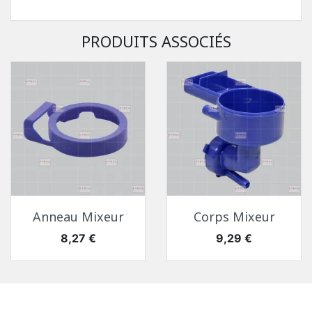
PRODUITS ASSOCIÉS
Toutes Pièces Détachées Concerto Touch
Pièces Détachées Distributeur Automatique
Anneau Mixeur
Corps Mixeur
Prix
Prix
8,27 €
9,29 €