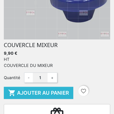
COUVERCLE MIXEUR
9,90 €
HT
COUVERCLE DU MIXEUR
Quantité
-
+
favorite_border

AJOUTER AU PANIER