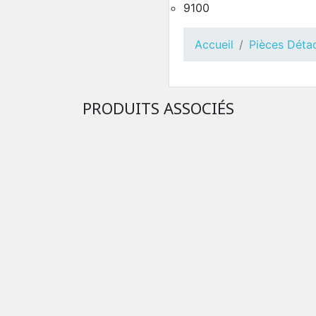
Toutes Pièces Détachées
9100
Solista
Pièces Détachées Distrib
Automatique
Accueil
Pièces Déta
PRODUITS ASSOCIÉS