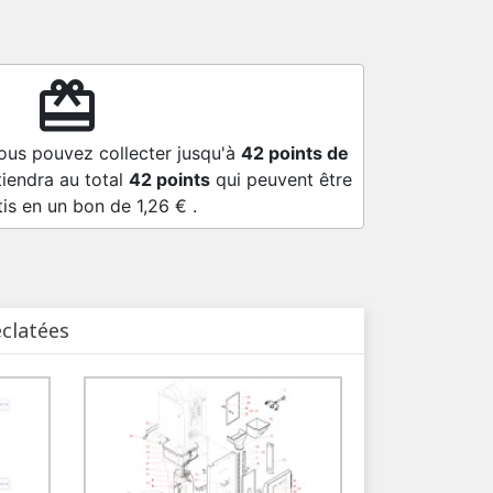
redeem
vous pouvez collecter jusqu'à
42
points de
tiendra au total
42
points
qui peuvent être
tis en un bon de
1,26 €
.
éclatées