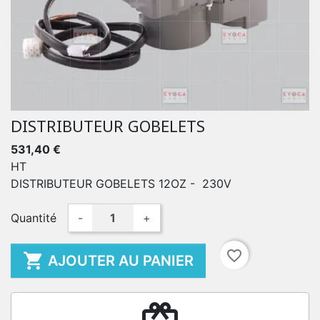
DISTRIBUTEUR GOBELETS
531,40 €
HT
DISTRIBUTEUR GOBELETS 12OZ - 230V
Quantité
-
+
favorite_border

AJOUTER AU PANIER