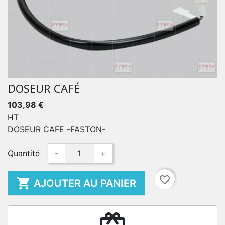
DOSEUR CAFÉ
103,98 €
HT
DOSEUR CAFE -FASTON-
Quantité
-
+
favorite_border

AJOUTER AU PANIER